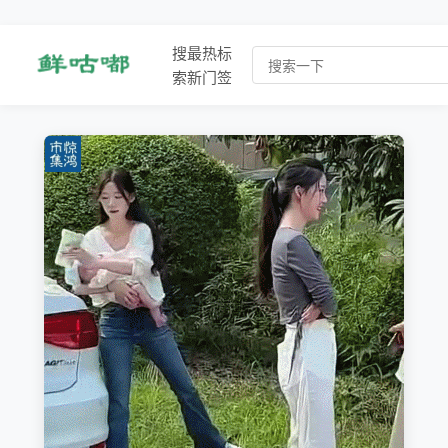
搜
最
热
标
索
新
门
签