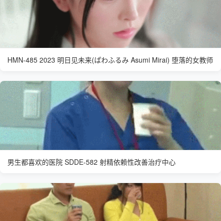
HMN-485 2023 明日见未来(ぱわふるみ Asumi Mirai) 堕落的女教师
男生都喜欢的医院 SDDE-582 射精依赖性改善治疗中心