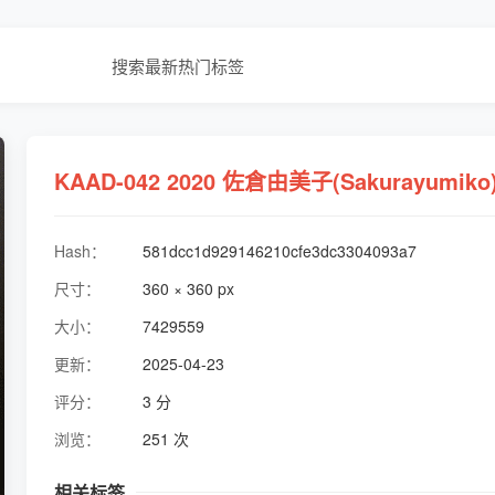
搜索
最新
热门
标签
KAAD-042 2020 佐倉由美子(Sakurayum
Hash：
581dcc1d929146210cfe3dc3304093a7
尺寸：
360 × 360 px
大小：
7429559
更新：
2025-04-23
评分：
3 分
浏览：
251 次
相关标签