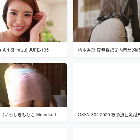
iri Shimizu) JUFE-135
桥本香菜 穿包臀裙无内肉丝的
一色桃子（いっしきももこ Momoko Isshiki）OBA-409 叔母と甥の田舎
OKSN-302 2020 被胁迫巨乳继