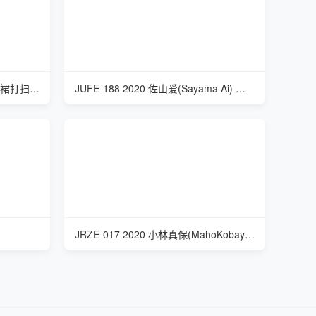
VNDS-7083 2020 丈母娘穿超短裙打扫卫生
JUFE-188 2020 佐山爱(Sayama Ai) 人妻爱上隔壁住院的男人
JRZE-017 2020 小林真保(MahoKobayashi) 初撮り人妻ドキュメント