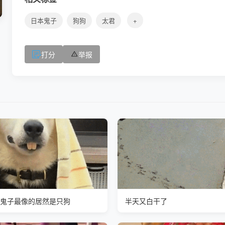
日本鬼子
狗狗
太君
+
打分
举报
鬼子最像的居然是只狗
半天又白干了