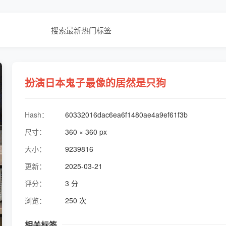
搜索
最新
热门
标签
扮演日本鬼子最像的居然是只狗
Hash：
60332016dac6ea6f1480ae4a9ef61f3b
尺寸：
360 × 360 px
大小：
9239816
更新：
2025-03-21
评分：
3 分
浏览：
250 次
相关标签