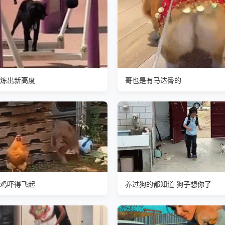
炼出新高度
哥也是有马达臀的
鸡吓得飞起
养过狗的都知道 狗子想你了