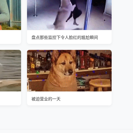
盘点那些监控下令人脸红的尴尬瞬间
.
被迫营业的一天