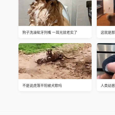
狗子洗澡呲牙列嘴 一耳光就老实了
这就是那
不是说虎落平阳被犬欺吗
人类幼崽