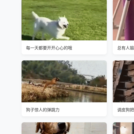
每一天都要开开心心的哦
总有人锻
狗子惊人的弹跳力
调皮狗把