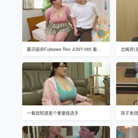
藤沢丽央Fujisawa Reo JUNY-085 看吧小弟弟吓得不轻
北嶋杏(北嶋
一看就知道是个重量级选手
孩子发烧