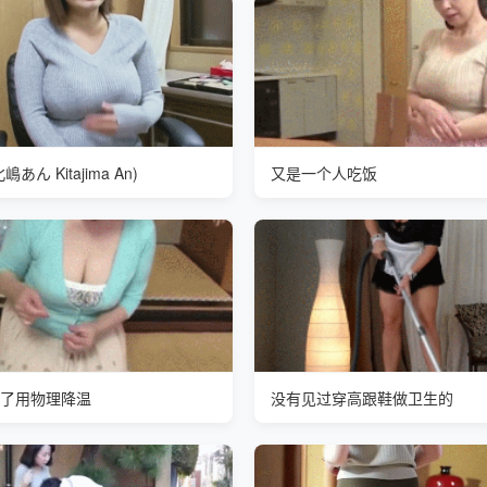
あん Kitajima An)
又是一个人吃饭
了用物理降温
没有见过穿高跟鞋做卫生的