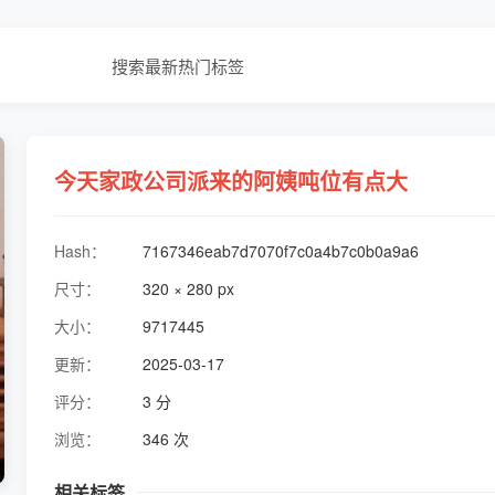
搜索
最新
热门
标签
今天家政公司派来的阿姨吨位有点大
Hash：
7167346eab7d7070f7c0a4b7c0b0a9a6
尺寸：
320 × 280 px
大小：
9717445
更新：
2025-03-17
评分：
3 分
浏览：
346 次
相关标签