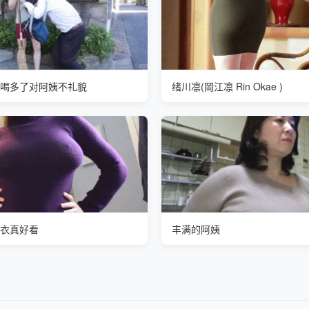
喝多了对阿姨不礼貌
绪川凛(岡江凛 Rin Okae )
衣真好看
丰满的阿姨