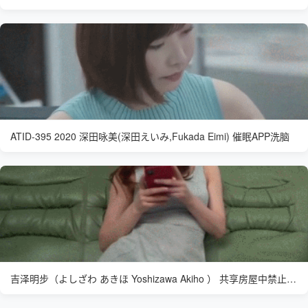
ATID-395 2020 深田咏美(深田えいみ,Fukada Eimi) 催眠APP洗脑
吉泽明步（よしざわ あきほ Yoshizawa Akiho ） 共享房屋中禁止性爱