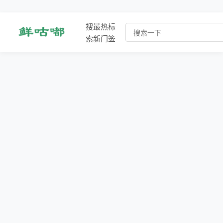
搜
最
热
标
索
新
门
签