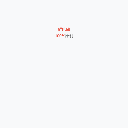
鲜咕嘟
100%
原创