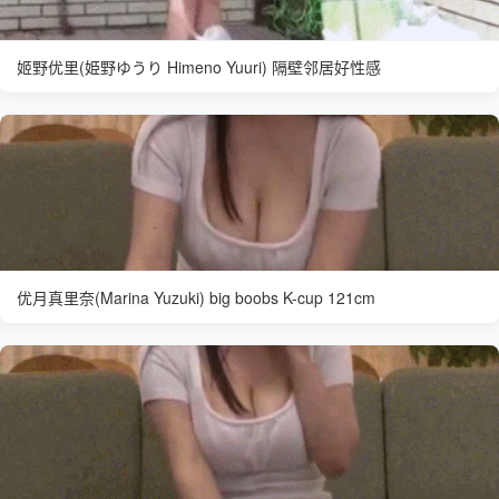
姬野优里(姫野ゆうり Himeno Yuuri) 隔壁邻居好性感
优月真里奈(Marina Yuzuki) big boobs K-cup 121cm