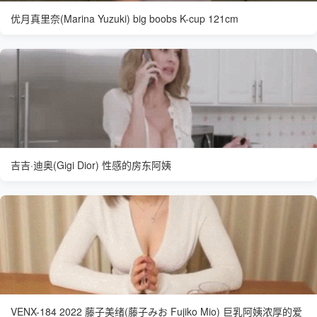
优月真里奈(Marina Yuzuki) big boobs K-cup 121cm
吉吉·迪奥(Gigi Dior) 性感的房东阿姨
VENX-184 2022 藤子美绪(藤子みお Fujiko Mio) 巨乳阿姨浓厚的爱