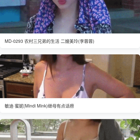
MD-0293 农村三兄弟的生活 二嫂美玲(李蓉蓉)
敏迪·蜜妮(Mindi Mink)继母有点话痨