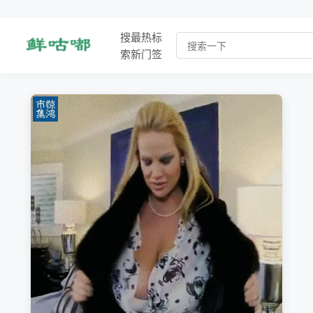
搜
最
热
标
索
新
门
签