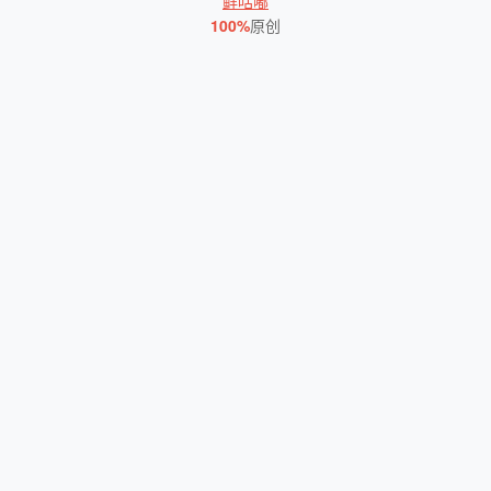
鲜咕嘟
100%
原创