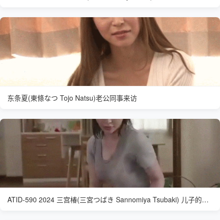
东条夏(東條なつ Tojo Natsu)老公同事来访
ATID-590 2024 三宫椿(三宮つばき Sannomiya Tsubaki) 儿子的足球教练