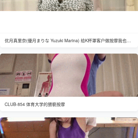
优月真里奈(優月まりな Yuzuki Marina) 给K杯罩客户做按摩我也擅长
CLUB-854 体育大学的猥褻按摩