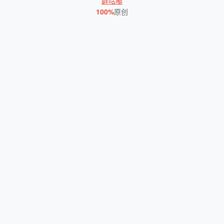
鲜咕嘟
100%
原创