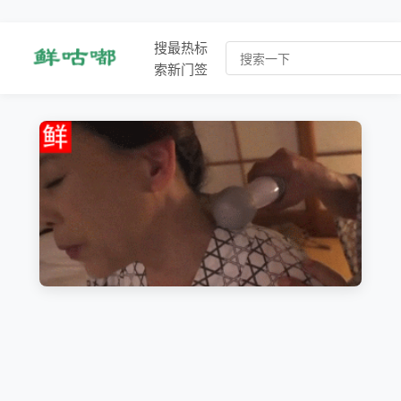
搜
最
热
标
索
新
门
签