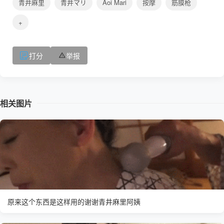
青井麻里
青井マリ
Aoi Mari
按摩
筋膜枪
+
打分
举报
相关图片
原来这个东西是这样用的谢谢青井麻里阿姨