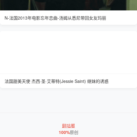
N-法国2013年电影忘年恋曲-汤姆从悉尼带回女友玛丽
法国甜美天使 杰西·圣·艾蒂特(Jessie Saint) 继妹的诱惑
鲜咕嘟
100%
原创