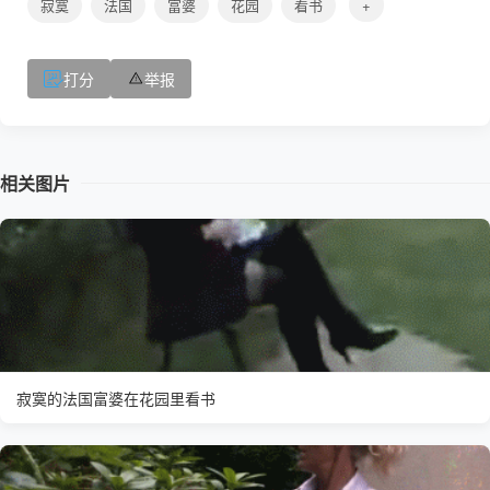
寂寞
法国
富婆
花园
看书
+
打分
举报
相关图片
寂寞的法国富婆在花园里看书