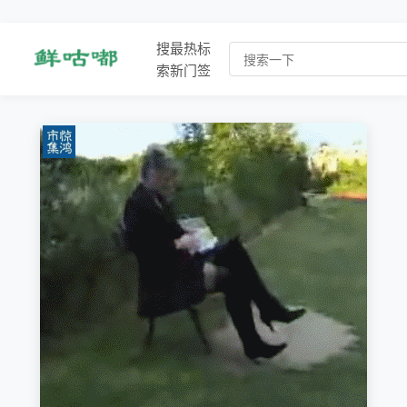
搜
最
热
标
索
新
门
签