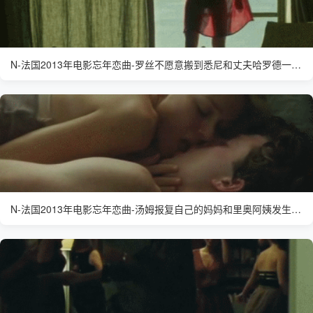
N-法国2013年电影忘年恋曲-罗丝不愿意搬到悉尼和丈夫哈罗德一起生活
N-法国2013年电影忘年恋曲-汤姆报复自己的妈妈和里奥阿姨发生关系