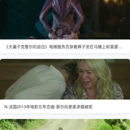
《大骗子克鲁尔的自白》电梯服务员穿着裤子坐在马桶上和富婆交流
N-法国2013年电影忘年恋曲-索尔向里奥求婚被拒