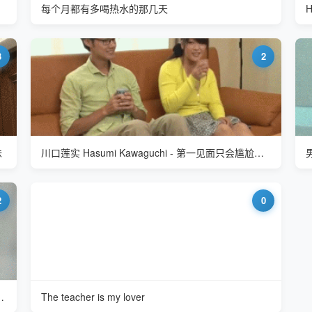
每个月都有多喝热水的那几天
3
2
味
川口莲实 Hasumi Kawaguchi - 第一见面只会尴尬的喝水
2
0
Asumi Mirai) 堕落的女教师
The teacher is my lover