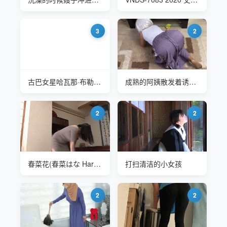
3
2
古巴女星哈瓦那·布勒(Havana Bleu) 继母又来打扫卫生了
成熟的阿姨散发着诱人的味道
2
2
春菜花(春菜はな Haruna Hana) NKKD-179 打扫卫生
打扫清洁的小女孩
2
2