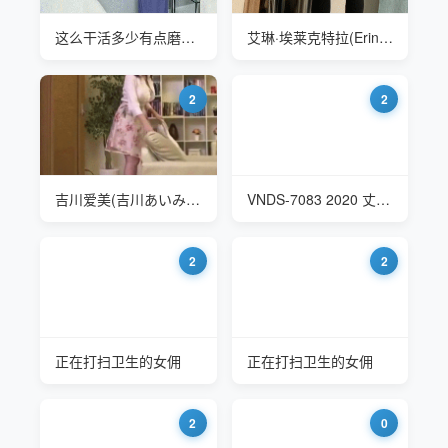
这么干活多少有点磨洋工
艾琳·埃莱克特拉(Erin Electra)-打扫卫生
2
2
吉川爱美(吉川あいみ Aimi Yoshikawa) 弟妹真漂亮
VNDS-7083 2020 丈母娘穿超短裙打扫卫生
2
2
正在打扫卫生的女佣
正在打扫卫生的女佣
2
0