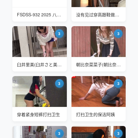
FSDSS-932 2025 八蜜凛(Hatimitu Rin) 隔壁垃圾房的恶臭怪物
没有见过穿高跟鞋做卫生的
3
3
臼井里美(臼井さと美Usui Satomi) 突撃！隣のマンご飯
朝比奈菜菜子(朝比奈菜々子,Asahina Nanako) 今回の「朝ゴミ出しする近所の遊び好きノーブラ奥さん」
3
3
穿着紧身短裤打扫卫生
打扫卫生的保洁阿姨
3
3