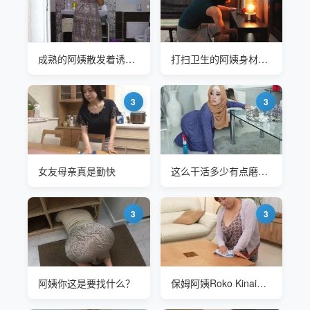
成熟的阿姨散发着诱人的味道
打扫卫生的阿姨身材真好
3
3
女友母亲真是勤快
这么干活多少有点磨洋工
3
3
阿姨你这是要找什么？
保姆阿姨Roko Kinai打扫卫生