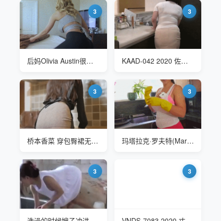
3
3
后妈Olivia Austin很喜欢打扫卫生
KAAD-042 2020 佐倉由美子(Sakurayumiko) 我が家の美しい姑
3
3
桥本香菜 穿包臀裙无内肉丝的妈妈
玛塔拉克·罗夫特(Marta La Croft)打扫卫生在西班牙女仆
3
3
洗澡的时候嫂子冲进来打扫卫生
VNDS-7083 2020 丈母娘穿超短裙打扫卫生