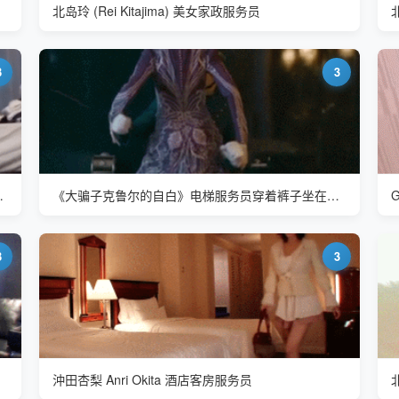
北岛玲 (Rei Kitajima) 美女家政服务员
北
3
3
-304 家政服务员
《大骗子克鲁尔的自白》电梯服务员穿着裤子坐在马桶上和富婆交流
3
3
沖田杏梨 Anri Okita 酒店客房服务员
北