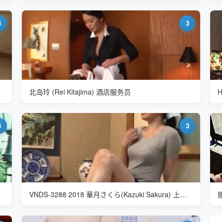
3
3
北岛玲 (Rei Kitajima) 酒店服务员
3
3
VNDS-3288 2018 華月さくら(Kazuki Sakura) 上门服务的家政服务员