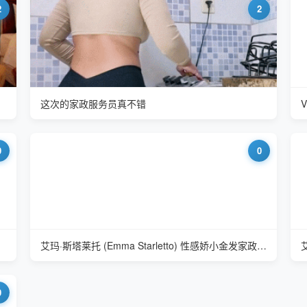
2
2
这次的家政服务员真不错
0
0
艾玛·斯塔莱托 (Emma Starletto) 性感娇小金发家政服务员
0