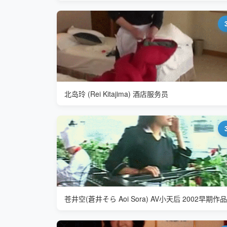
北岛玲 (Rei Kitajima) 酒店服务员
苍井空(蒼井そら Aoi Sora) AV小天后 2002早期作品