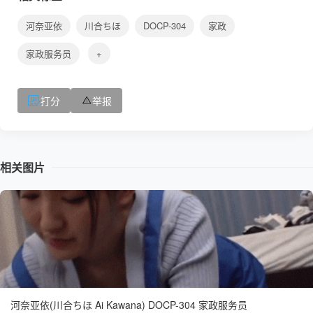
河奈亚依
川合ちほ
DOCP-304
家政
家政服务员
+
打分
举报
相关图片
河奈亚依(川合ちほ Ai Kawana) DOCP-304 家政服务员