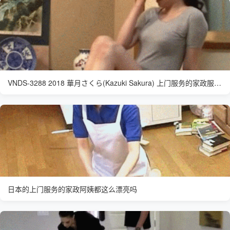
VNDS-3288 2018 華月さくら(Kazuki Sakura) 上门服务的家政服务员
日本的上门服务的家政阿姨都这么漂亮吗