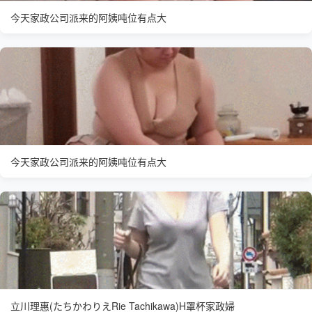
今天家政公司派来的阿姨吨位有点大
今天家政公司派来的阿姨吨位有点大
立川理惠(たちかわりえRie Tachikawa)H罩杯家政婦