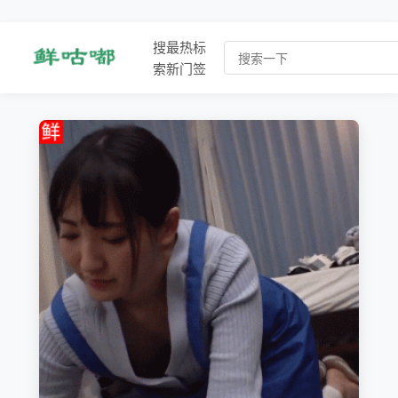
搜
最
热
标
索
新
门
签