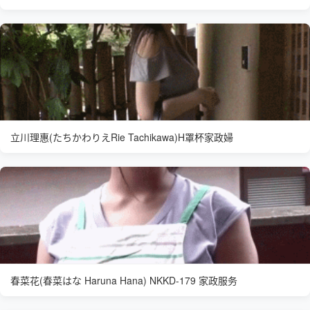
立川理惠(たちかわりえRie Tachikawa)H罩杯家政婦
春菜花(春菜はな Haruna Hana) NKKD-179 家政服务