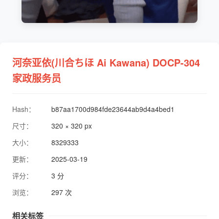
河奈亚依(川合ちほ Ai Kawana) DOCP-304
家政服务员
Hash：
b87aa1700d984fde23644ab9d4a4bed1
尺寸：
320 × 320 px
大小：
8329333
更新：
2025-03-19
评分：
3 分
浏览：
297 次
相关标签