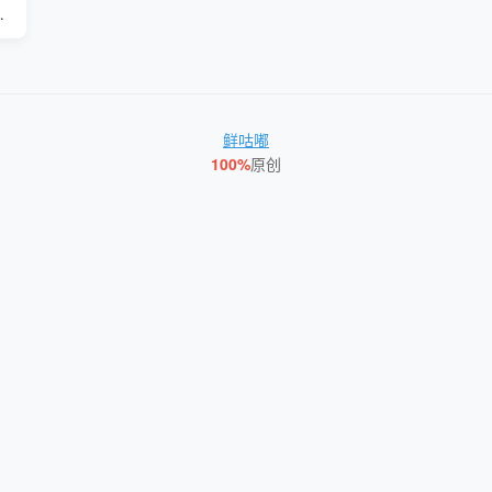
-304 家政服务员
鲜咕嘟
100%
原创