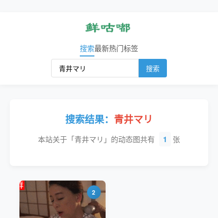
搜索
最新
热门
标签
搜索
搜索结果：
青井マリ
本站关于「青井マリ」的动态图共有
1
张
2