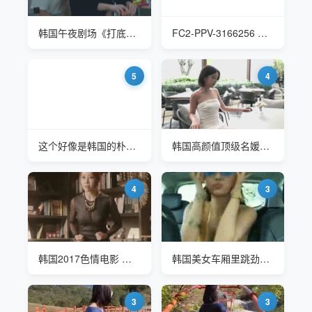
韩国午夜剧场《打底裤狂热》张丽华
FC2-PPV-3166256 韩国空姐来了
5
4
这个好像是韩国的朴正姬
韩国高颜值顶级名媛反差婊 韩善月(sunwall) 泰国游玩
4
3
韩国2017色情电影 好的开始 许娜京(Ha Na Kyeong)
韩国美女车厢里跳劲舞嗨翻了
3
3