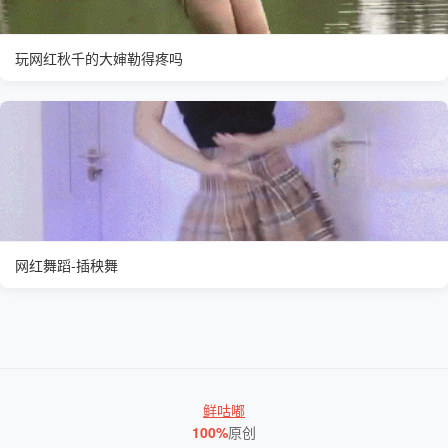
玩网红秋千的大婶勒得疼吗
网红舞蹈-插秧舞
鲜咕嘟
100%
原创