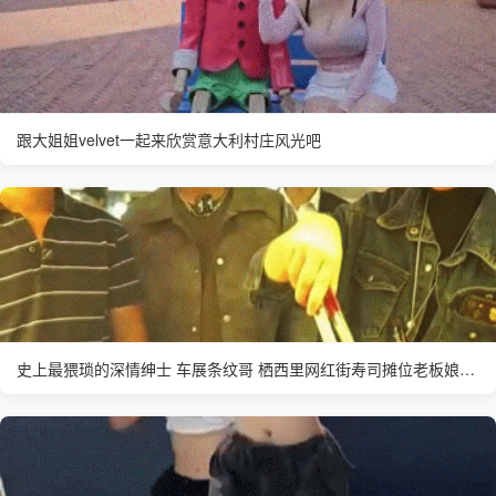
跟大姐姐velvet一起来欣赏意大利村庄风光吧
史上最猥琐的深情绅士 车展条纹哥 栖西里网红街寿司摊位老板娘差点没抗住