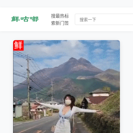
搜
最
热
标
索
新
门
签