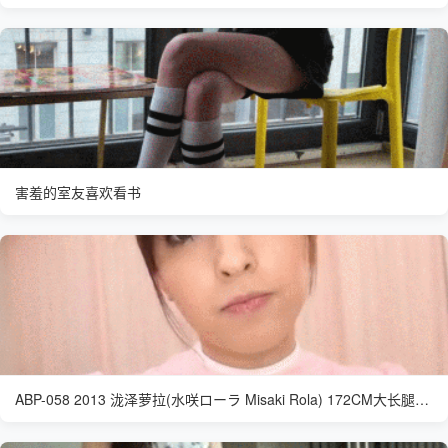
害羞的室友喜欢看书
ABP-058 2013 泷泽萝拉(水咲ローラ Misaki Rola) 172CM大长腿丝袜小护士