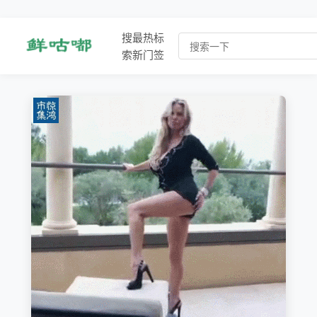
搜
最
热
标
索
新
门
签