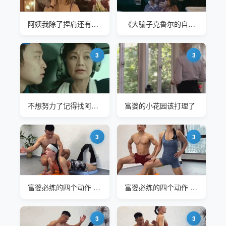
阿姨我除了捏肩还有其他特长哦
《大骗子克鲁尔的自白》电梯服务员穿着裤子坐在马桶上和富婆交流
3
3
不想努力了记得找阿姨哦
富婆的小花园该打理了
3
3
富婆必练的四个动作 身材恢复到25岁
富婆必练的四个动作 身材恢复到25岁
3
3