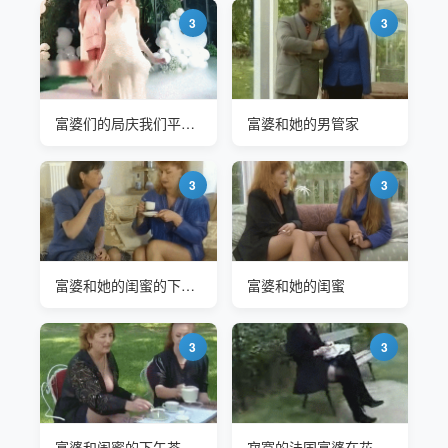
3
3
富婆们的局庆我们平常人家怎么懂得起
富婆和她的男管家
3
3
富婆和她的闺蜜的下午茶
富婆和她的闺蜜
3
3
富婆和闺蜜的下午茶开始了
寂寞的法国富婆在花园里看书