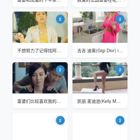
2
2
不想努力了记得找阿姨哦
吉吉·迪奥(Gigi Dior) is a rich cougar
2
2
富婆们比较喜欢我的按摩手法
凯丽.麦迪逊(Kelly Madison) 大长腿豪乳富婆
2
2