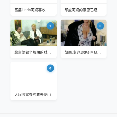
富婆Linda阿姨喜欢锻炼
印度阿姨的意思已经很清楚了
1
0
给富婆做个短期的财务规划
凯丽.麦迪逊(Kelly Madison) 富婆
0
大屁股富婆约我去爬山